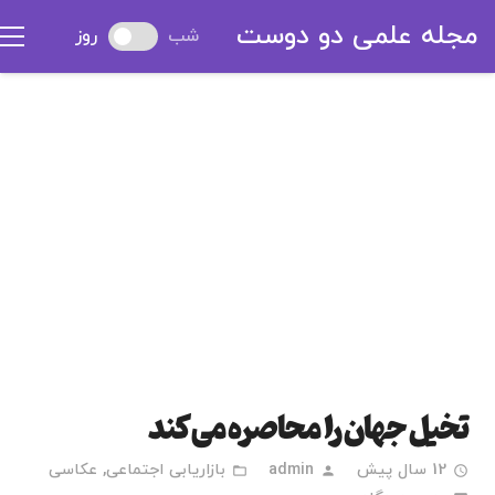
مجله علمی دو دوست
شب
روز
تخیل جهان را محاصره می کند
12 سال پیش
admin
بازاریابی اجتماعی
,
عکاسی
folder_open
person
access_time