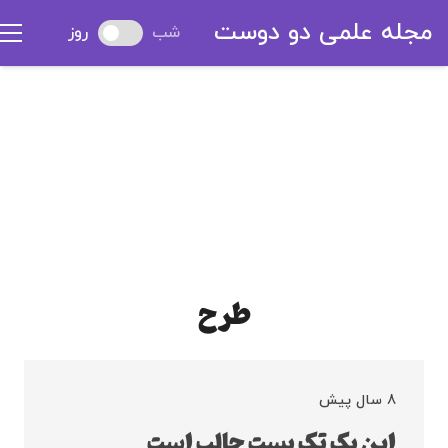
مجله علمی دو دوست
شب
روز
طرح
8 سال پیش
این یک تک پست جالب است