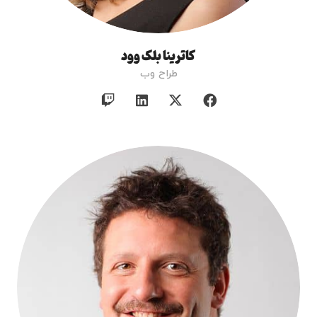
کاترینا بلک وود
طراح وب