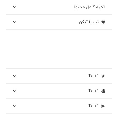
اندازه کامل محتوا
تب با آیکن
favorite
Tab 1
star
Tab 1
pan_tool
Tab 1
send