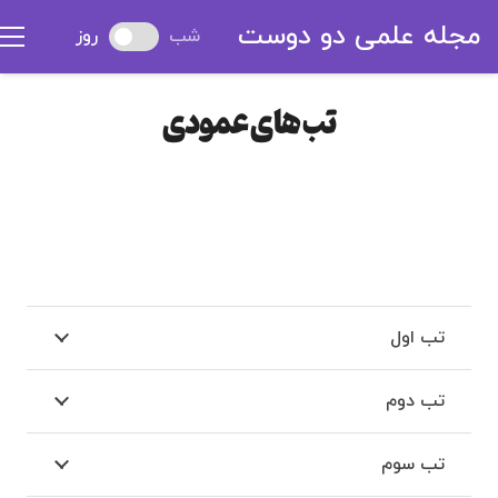
مجله علمی دو دوست
شب
روز
تب های عمودی
تب اول
تب دوم
تب سوم