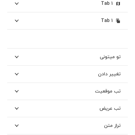
Tab 1
map
Tab 1
file_copy
تو میتونی
تغییر دادن
تب موقعیت
تب عریض
تراز متن