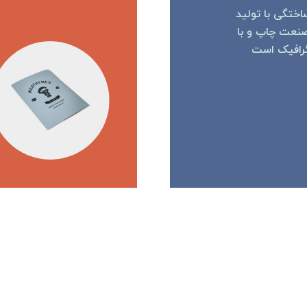
ختگی با تولید
صنعت چاپ و با
گرافیک است