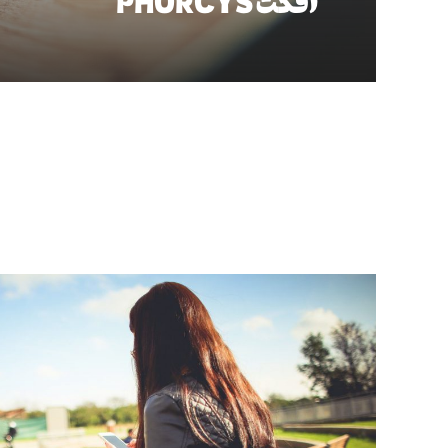
افکت
PHORCYS