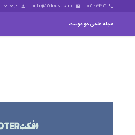
021-4321
info@2doust.com
ورود
person
email
phone
مجله علمی دو دوست
افکت
OTER