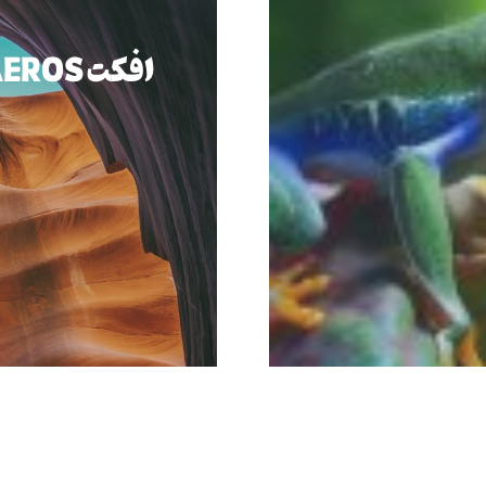
افکت
AEROS