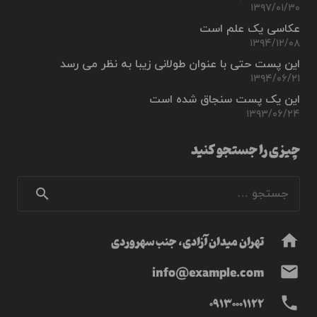
۱۳۹۷/۰۱/۳۰
عکاسی یک علم است
۱۳۹۴/۱۲/۰۸
این پست حتی با عنوان طولانی زیبا به نظر می رسد
۱۳۹۴/۰۶/۲۱
این یک پست سنجاق شده است
۱۳۹۳/۰۶/۲۴
چیزی را جستجو کنید
جستجو
برای:
تهران میدان آزادی، جنب سهروردی
home
info@example.com
mail
09130001122
phone