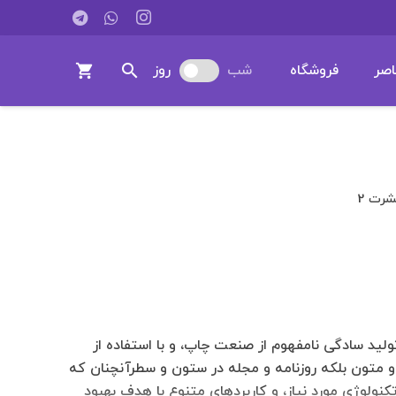
search
اصر
فروشگاه
شب
روز
shopping_cart
شرت 2
لید سادگی نامفهوم از صنعت چاپ، و با استفاده از
و متون بلکه روزنامه و مجله در ستون و سطرآنچنان که
کنولوژی مورد نیاز، و کاربردهای متنوع با هدف بهبود