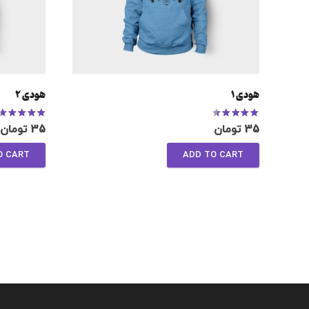
هودی 1
هودی 2
out of 5
Rated
4.00
out of 5
35
تومان
35
تومان
O CART
ADD TO CART