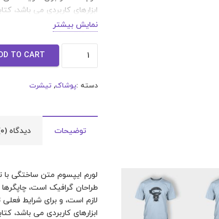
ابزارهای کاربردی می باشد، کت
شناخت فراوان جامعه و متخصصان
نمایش بیشتر
طراحان رایانه ای علی الخصوص 
کرد، در این صورت می توان امی
تیشرت
DD TO CART
شرایط سخت تایپ به پایان رسد
2
و جوابگوی سوالات پیوسته اهل 
quantity
دسته :
پوشاک
,
تیشرت
توضیحات
دیدگاه (0)
لورم ایپسوم متن ساختگی با تو
طراحان گرافیک است، چاپگرها 
لازم است، و برای شرایط فعلی ت
ابزارهای کاربردی می باشد، کت