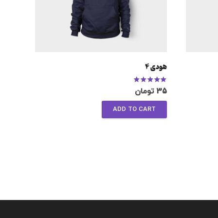
هودی 4
Rated
4.67
out of 5
35
تومان
ADD TO CART