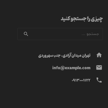
چیزی را جستجو کنید
جستجو
برای:
تهران میدان آزادی، جنب سهروردی
home
info@example.com
mail
09130001122
phone