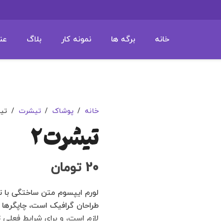
خانه
برگه ها
نمونه کار
بلاگ
عن
خانه
/
پوشاک
/
تیشرت
/
تی
تیشرت 2
20
تومان
لورم ایپسوم متن ساختگی با تو
طراحان گرافیک است، چاپگرها 
لازم است، و برای شرایط فعلی ت