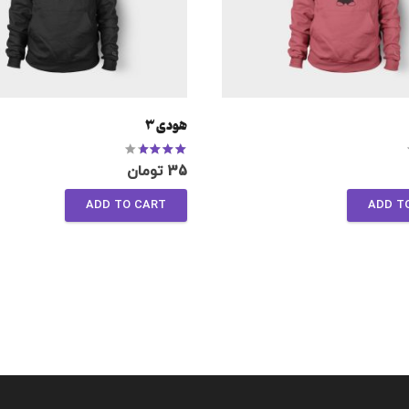
هودی 3
Rated
3.33
out of 5
Rated
4.17
35
تومان
ADD TO CART
ADD T