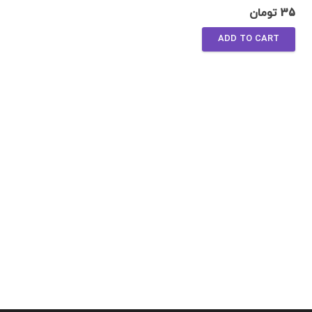
Rated
4.50
out of 5
35
تومان
ADD TO CART