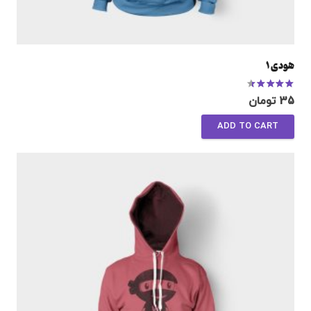
هودی 1
Rated
4.00
out of 5
35
تومان
ADD TO CART