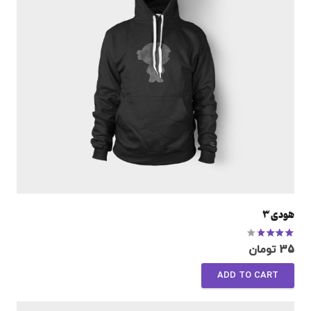
هودی 3
Rated
3.33
out of 5
35
تومان
ADD TO CART