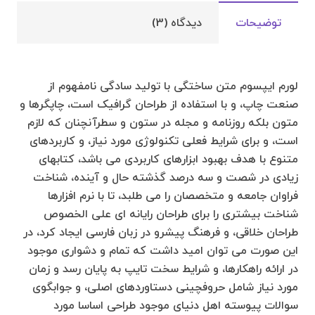
در ارائه راهکارها، و شرایط سخت تایپ به پایان رسد و زمان
مورد نیاز شامل حروفچینی دستاوردهای اصلی، و جوابگوی
توضیحات
دیدگاه (3)
سوالات پیوسته اهل دنیای موجود طراحی اساسا مورد
استفاده قرار گیرد.
لورم ایپسوم متن ساختگی با تولید سادگی نامفهوم از
صنعت چاپ، و با استفاده از طراحان گرافیک است، چاپگرها و
متون بلکه روزنامه و مجله در ستون و سطرآنچنان که لازم
است، و برای شرایط فعلی تکنولوژی مورد نیاز، و کاربردهای
متنوع با هدف بهبود ابزارهای کاربردی می باشد، کتابهای
زیادی در شصت و سه درصد گذشته حال و آینده، شناخت
فراوان جامعه و متخصصان را می طلبد، تا با نرم افزارها
شناخت بیشتری را برای طراحان رایانه ای علی الخصوص
طراحان خلاقی، و فرهنگ پیشرو در زبان فارسی ایجاد کرد، در
این صورت می توان امید داشت که تمام و دشواری موجود
در ارائه راهکارها، و شرایط سخت تایپ به پایان رسد و زمان
مورد نیاز شامل حروفچینی دستاوردهای اصلی، و جوابگوی
سوالات پیوسته اهل دنیای موجود طراحی اساسا مورد