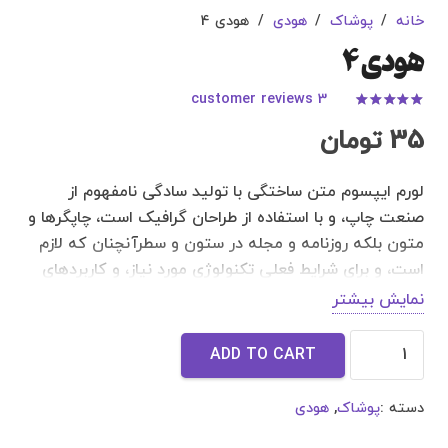
خانه
/
پوشاک
/
هودی
/
هودی 4
هودی 4
customer reviews
3
Rated
4.67
out of 5
35
تومان
لورم ایپسوم متن ساختگی با تولید سادگی نامفهوم از
صنعت چاپ، و با استفاده از طراحان گرافیک است، چاپگرها و
متون بلکه روزنامه و مجله در ستون و سطرآنچنان که لازم
است، و برای شرایط فعلی تکنولوژی مورد نیاز، و کاربردهای
متنوع با هدف بهبود ابزارهای کاربردی می باشد، کتابهای
نمایش بیشتر
زیادی در شصت و سه درصد گذشته حال و آینده، شناخت
هودی
فراوان جامعه و متخصصان را می طلبد، تا با نرم افزارها
ADD TO CART
4
شناخت بیشتری را برای طراحان رایانه ای علی الخصوص
quantity
طراحان خلاقی، و فرهنگ پیشرو در زبان فارسی ایجاد کرد، در
دسته :
پوشاک
,
هودی
این صورت می توان امید داشت که تمام و دشواری موجود