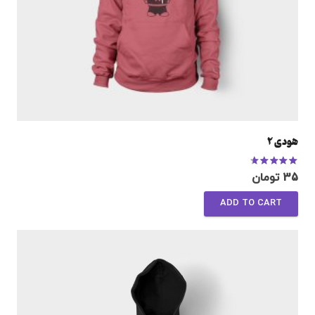
هودی 2
Rated
4.17
out of 5
35
تومان
ADD TO CART