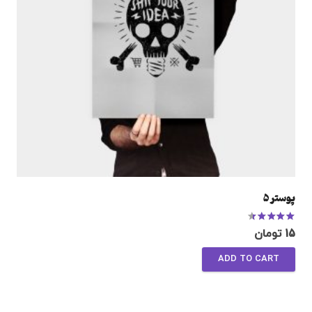
پوستر 5
Rated
4.00
out of 5
15
تومان
ADD TO CART