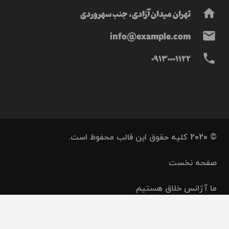
تهران میدان آزادی، جنب سهروردی
home
info@example.com
mail
09130001122
phone
© 2020 کلیه حقوق این قالب محفوظ است.
صفحه نخست
ما آژانس خلاق هستیم
نمونه کار
keyboard_arrow_up